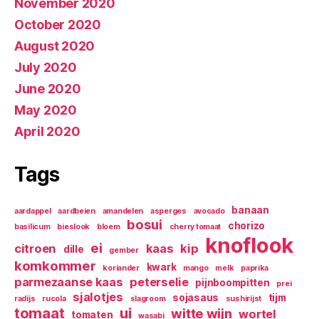
November 2020
October 2020
August 2020
July 2020
June 2020
May 2020
April 2020
Tags
banaan
aardappel
aardbeien
amandelen
asperges
avocado
bosui
chorizo
basilicum
bieslook
bloem
cherry tomaat
knoflook
ei
citroen
kaas
kip
dille
gember
komkommer
kwark
koriander
mango
melk
paprika
parmezaanse kaas
peterselie
pijnboompitten
prei
sjalotjes
sojasaus
tijm
radijs
rucola
slagroom
sushirijst
tomaat
ui
witte wijn
wortel
tomaten
wasabi