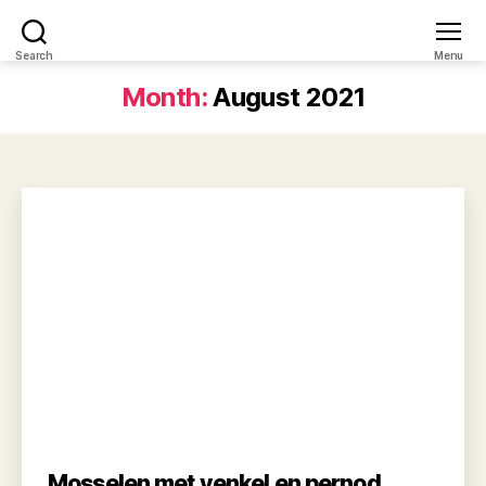
Recepten
Search
Menu
Ninja
Month:
August 2021
Mosselen met venkel en pernod