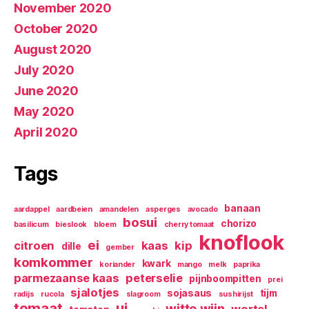
November 2020
October 2020
August 2020
July 2020
June 2020
May 2020
April 2020
Tags
banaan
aardappel
aardbeien
amandelen
asperges
avocado
bosui
chorizo
basilicum
bieslook
bloem
cherry tomaat
knoflook
ei
citroen
kaas
kip
dille
gember
komkommer
kwark
koriander
mango
melk
paprika
parmezaanse kaas
peterselie
pijnboompitten
prei
sjalotjes
sojasaus
tijm
radijs
rucola
slagroom
sushirijst
tomaat
ui
witte wijn