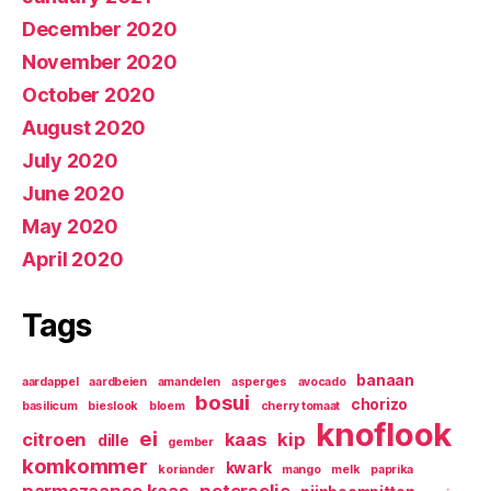
December 2020
November 2020
October 2020
August 2020
July 2020
June 2020
May 2020
April 2020
Tags
banaan
aardappel
aardbeien
amandelen
asperges
avocado
bosui
chorizo
basilicum
bieslook
bloem
cherry tomaat
knoflook
ei
citroen
kaas
kip
dille
gember
komkommer
kwark
koriander
mango
melk
paprika
parmezaanse kaas
peterselie