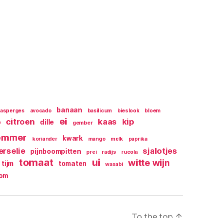
banaan
asperges
avocado
basilicum
bieslook
bloem
ei
citroen
kaas
kip
o
dille
gember
ommer
kwark
koriander
mango
melk
paprika
erselie
sjalotjes
pijnboompitten
prei
radijs
rucola
tomaat
ui
witte wijn
tijm
tomaten
wasabi
oom
To the top
↑