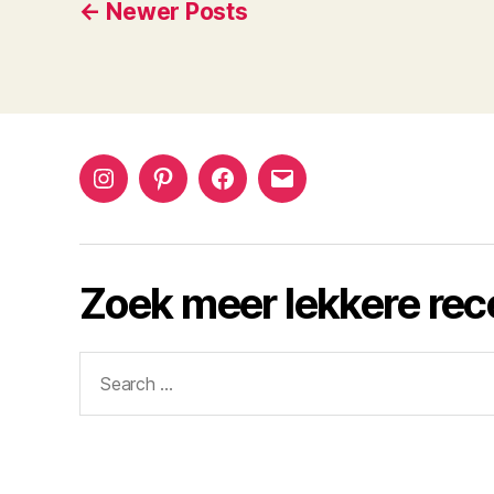
Posts
←
Newer
Posts
navigation
Instagram
Pinterest
Facebook
Email
Zoek meer lekkere re
Search
for: