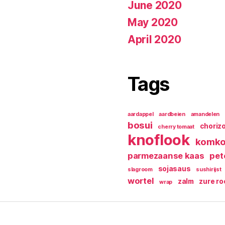
June 2020
May 2020
April 2020
Tags
aardappel
aardbeien
amandelen
bosui
choriz
cherry tomaat
knoflook
komk
parmezaanse kaas
pet
sojasaus
slagroom
sushirijst
wortel
zalm
zure r
wrap