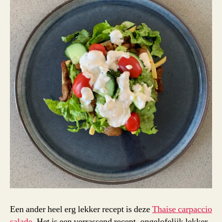
Een ander heel erg lekker recept is deze
Thaise carpaccio
salade
. Het is een verrassend recept, ongelofelijk lekker