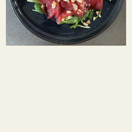
In de
Spaghetti met venkel en chorizo
wordt de frisse en
anijsachtige smaak van venkel gecombineerd met de
kruidigheid van chorizo. En natuurlijk de overheerlijke
smaak van verse tomaten. Het is wel een opvallende
combinatie. Italiaanse pasta met Spaanse chorizo. Maar
het is erg lekker!