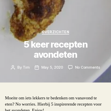
Categories
OVERZICHTEN
5 keer recepten
avondeten
on
By
Tim
May 5, 2020
No Comments
Post
Post
5
author
date
keer
recep
avond
Moeite om iets lekkers te bedenken om vanavond te
eten? No worries. Hierbij 5 inspirerende recepten voor
het avondeten. Enjoy!