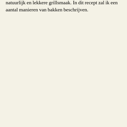
natuurlijk en lekkere grillsmaak. In dit recept zal ik een
aantal manieren van bakken beschrijven.
Wat heb ik nodig om zelf
pitabroodjes te maken?
500 gram bloem
21 gram verse gist
1 el suiker
1 tl zout