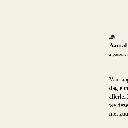
Aantal
2 persone
Vandaag
dagje m
allerle
we dez
met zuu