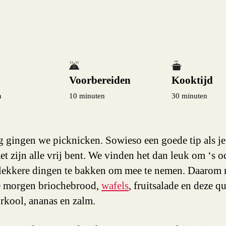
an
en
za
Voorbereiden
Kooktijd
n
10 minuten
30 minuten
 gingen we picknicken. Sowieso een goede tip als je
et zijn alle vrij bent. We vinden het dan leuk om ‘s 
i lekkere dingen te bakken om mee te nemen. Daarom
e morgen briochebrood,
wafels
, fruitsalade en deze q
rkool, ananas en zalm.