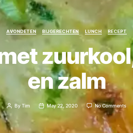
Categories
AVONDETEN
BIJGERECHTEN
LUNCH
RECEPT
met zuurkool
en zalm
on
By
Tim
May 22, 2020
No Comments
Post
Post
Qu
author
date
me
zuu