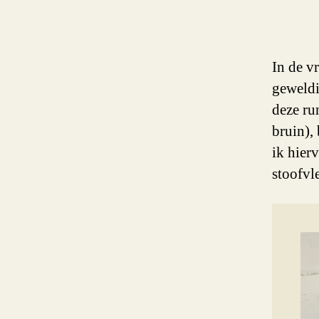
In de v
geweldi
deze ru
bruin),
ik hier
stoofvl