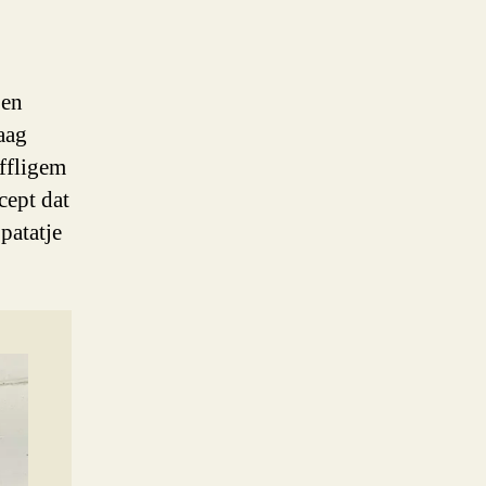
Een
aag
ffligem
cept dat
patatje