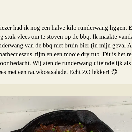
bbq
riezer had ik nog een halve kilo runderwang liggen. 
g stuk vlees om te stoven op de bbq. Ik maakte vand
nderwang van de bbq met bruin bier (in mijn geval A
 barbecuesaus, tijm en een mooie dry rub. Dit is het re
voor bedacht. Wij aten de runderwang uiteindelijk als 
ees met een rauwkostsalade. Echt ZO lekker! 😋