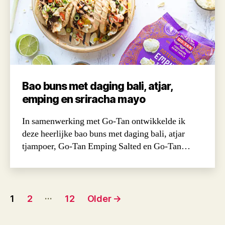
Bao buns met daging bali, atjar,
emping en sriracha mayo
In samenwerking met Go-Tan ontwikkelde ik
deze heerlijke bao buns met daging bali, atjar
tjampoer, Go-Tan Emping Salted en Go-Tan…
Posts
…
1
2
12
Older
→
navigation