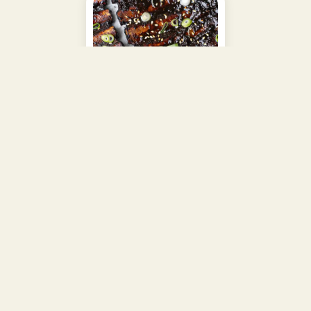
Aziatische spareribs van de
kamado
Pin
Print
3
from
3
votes