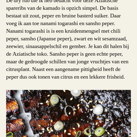
De dry rub die ik heb bedacht voor deze Aziatische
spareribs van de kamado is opzich simpel. De basis
bestaat uit zout, peper en bruine basterd suiker. Daar
voeg ik aan toe nanami togarashi en sansho peper.
Nanami togarashi is is een kruidenmengsel met chili
peper, sansho (Japanse peper), zwart en wit sesamzaad,
zeewier, sinaasappelschil en gember. Je kan dit halen bij
de Aziatische toko. Sansho peper is geen echte peper,
maar de gedroogde schillen van jonge vruchtjes van een
citrusplant. Naast een aangename pittigheid heeft de
peper dus ook tonen van citrus en een lekkere frisheid.