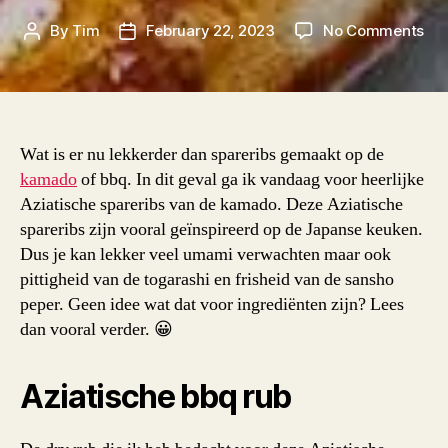
on
By
Tim
February 22, 2023
No Comments
Post
Post
Azi
author
date
spa
va
de
ka
Wat is er nu lekkerder dan spareribs gemaakt op de
kamado
of bbq. In dit geval ga ik vandaag voor heerlijke
Aziatische spareribs van de kamado. Deze Aziatische
spareribs zijn vooral geïnspireerd op de Japanse keuken.
Dus je kan lekker veel umami verwachten maar ook
pittigheid van de togarashi en frisheid van de sansho
peper. Geen idee wat dat voor ingrediënten zijn? Lees
dan vooral verder. 😀
Aziatische bbq rub