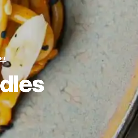
EPT
dles
n
imchi
don
oodles