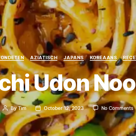
Categories
VONDETEN
AZIATISCH
JAPANS
KOREAANS
REC
chi Udon Noo
o
By
Tim
October 12, 2023
No Comments
Post
Post
K
author
date
U
N