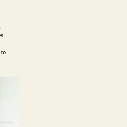
k
es
 to