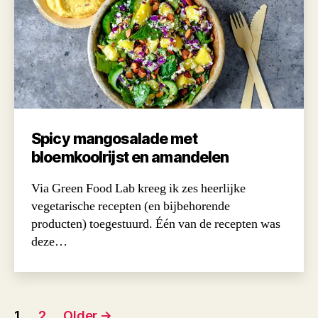
Spicy mangosalade met
bloemkoolrijst en amandelen
Via Green Food Lab kreeg ik zes heerlijke
vegetarische recepten (en bijbehorende
producten) toegestuurd. Één van de recepten was
deze…
Posts
1
2
Older
→