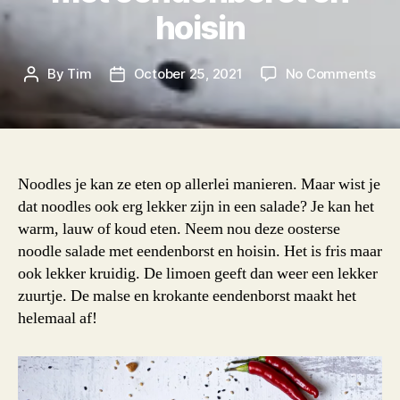
hoisin
on
By
Tim
October 25, 2021
No Comments
Post
Post
Oos
author
date
noo
sal
me
een
Noodles je kan ze eten op allerlei manieren. Maar wist je
en
dat noodles ook erg lekker zijn in een salade? Je kan het
hois
warm, lauw of koud eten. Neem nou deze oosterse
noodle salade met eendenborst en hoisin. Het is fris maar
ook lekker kruidig. De limoen geeft dan weer een lekker
zuurtje. De malse en krokante eendenborst maakt het
helemaal af!