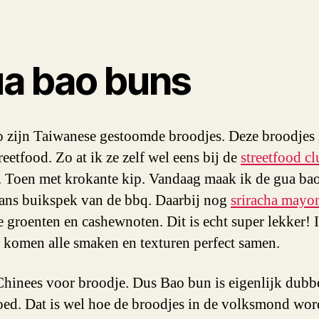
m
J
bu
v
a bao buns
d
b
 zijn Taiwanese gestoomde broodjes. Deze broodjes 
reetfood. Zo at ik ze zelf wel eens bij de
streetfood c
. Toen met krokante kip. Vandaag maak ik de gua ba
ans buikspek van de bbq. Daarbij nog
sriracha mayo
e groenten en cashewnoten. Dit is echt super lekker! I
 komen alle smaken en texturen perfect samen.
Chinees voor broodje. Dus Bao bun is eigenlijk dubb
ed. Dat is wel hoe de broodjes in de volksmond wo