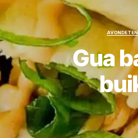
AVONDETEN
Gua b
bui