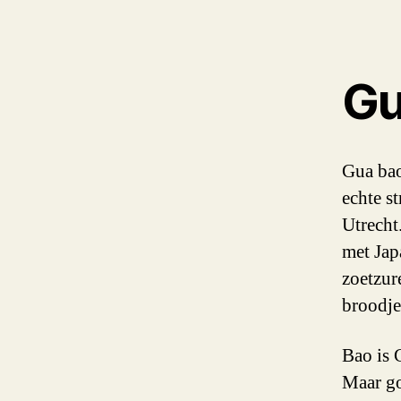
Gu
Gua bao
echte st
Utrecht
met Jap
zoetzur
broodje
Bao is 
Maar go