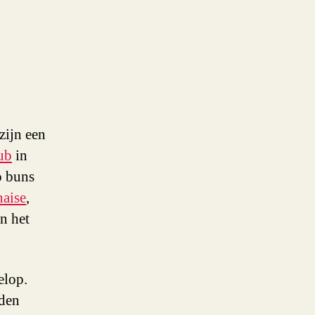
et
apans
ikspek
an
e
bq
zijn een
lub
in
o buns
naise
,
n het
elop.
rden